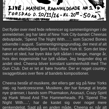
Det flyder over med fede referencer og sammenligninger i de
anmeldelser, jeg har læst af New York City-bandet Cheenas
debutplade, ’Spend The Night With….’, som Sacred Bones
udsendte i august. Sammenligningsgrundlag, der mest af alt
hører en efterhånden fjern fortid i New York til. Som det blev
nævnt et sted, har byen ikke lydt sådan i mange, mange år,
hvis den nogensinde har lydt sådan. Jeg begynder dog et
andet sted. Cheena bliver konstant sammenholdt med The
Gun Club. Det er let at høre hvorfor. Der er noget country-
swaggerblues over flere af bandets kompositioner.
Cheena består af musikere, der ellers gør sig på New Yorks
støj- og hardcorescene. Musikere, der har forsøgt at bryde
nye grænser, i bands som Pharmakon, Anasazi, Crazy Spirit
og Hank Wood And The Hammerheads. På ’Spend The
Night With….’, har de kastet sig over noget mere
genkendeligt. Sagt på en anden måde, Cheena er, når alt